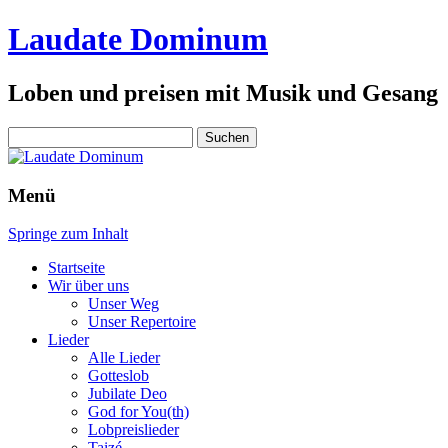
Laudate Dominum
Loben und preisen mit Musik und Gesang
Suchen
nach:
Menü
Springe zum Inhalt
Startseite
Wir über uns
Unser Weg
Unser Repertoire
Lieder
Alle Lieder
Gotteslob
Jubilate Deo
God for You(th)
Lobpreislieder
Taizé