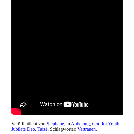
Veröffentlicht von
Stephane
, in
Anbetung
,
God for Youth
,
Jubilate Deo
,
Taizé
. Schlagwörter:
Vertrauen
.