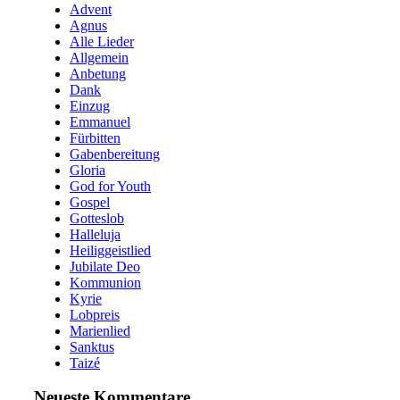
Advent
Agnus
Alle Lieder
Allgemein
Anbetung
Dank
Einzug
Emmanuel
Fürbitten
Gabenbereitung
Gloria
God for Youth
Gospel
Gotteslob
Halleluja
Heiliggeistlied
Jubilate Deo
Kommunion
Kyrie
Lobpreis
Marienlied
Sanktus
Taizé
Neueste Kommentare