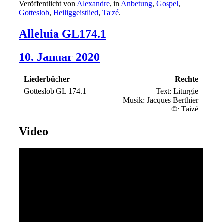
Veröffentlicht von
Alexandre
, in
Anbetung
,
Gospel
,
Gotteslob
,
Heiliggeistlied
,
Taizé
.
Alleluia GL174.1
10. Januar 2020
Liederbücher
Rechte
Gotteslob GL 174.1
Text: Liturgie
Musik: Jacques Berthier
©: Taizé
Video