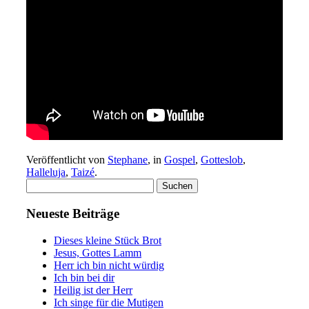
Veröffentlicht von
Stephane
, in
Gospel
,
Gotteslob
,
Halleluja
,
Taizé
.
Suchen
nach:
Neueste Beiträge
Dieses kleine Stück Brot
Jesus, Gottes Lamm
Herr ich bin nicht würdig
Ich bin bei dir
Heilig ist der Herr
Ich singe für die Mutigen