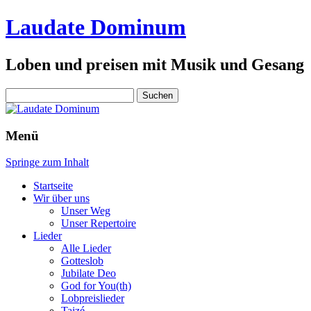
Laudate Dominum
Loben und preisen mit Musik und Gesang
Suchen
nach:
Menü
Springe zum Inhalt
Startseite
Wir über uns
Unser Weg
Unser Repertoire
Lieder
Alle Lieder
Gotteslob
Jubilate Deo
God for You(th)
Lobpreislieder
Taizé