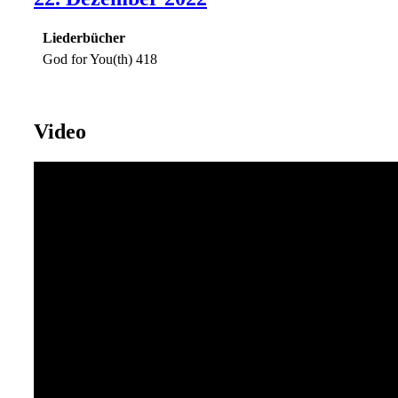
Liederbücher
God for You(th) 418
Video