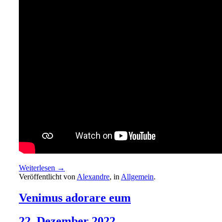
Weiterlesen →
Veröffentlicht von
Alexandre
, in
Allgemein
.
Venimus adorare eum
22. Dezember 2022