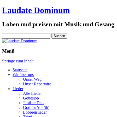
Laudate Dominum
Loben und preisen mit Musik und Gesang
Suchen
nach:
Menü
Springe zum Inhalt
Startseite
Wir über uns
Unser Weg
Unser Repertoire
Lieder
Alle Lieder
Gotteslob
Jubilate Deo
God for You(th)
Lobpreislieder
Taizé