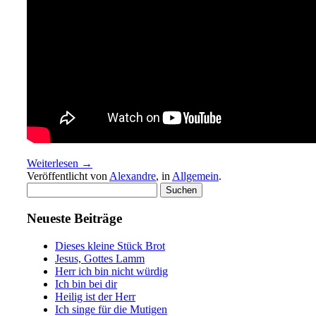
Weiterlesen →
Veröffentlicht von
Alexandre
, in
Allgemein
.
Suchen
nach:
Neueste Beiträge
Dieses kleine Stück Brot
Jesus, Gottes Lamm
Herr ich bin nicht würdig
Ich bin bei dir
Heilig ist der Herr
Ich singe für die Mutigen