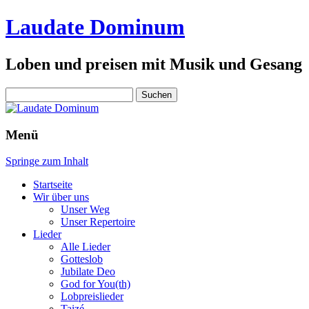
Laudate Dominum
Loben und preisen mit Musik und Gesang
Suchen
nach:
Menü
Springe zum Inhalt
Startseite
Wir über uns
Unser Weg
Unser Repertoire
Lieder
Alle Lieder
Gotteslob
Jubilate Deo
God for You(th)
Lobpreislieder
Taizé