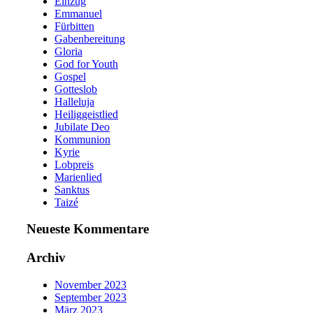
Einzug
Emmanuel
Fürbitten
Gabenbereitung
Gloria
God for Youth
Gospel
Gotteslob
Halleluja
Heiliggeistlied
Jubilate Deo
Kommunion
Kyrie
Lobpreis
Marienlied
Sanktus
Taizé
Neueste Kommentare
Archiv
November 2023
September 2023
März 2023