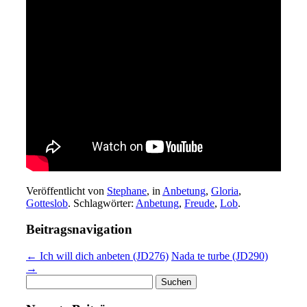
Veröffentlicht von
Stephane
, in
Anbetung
,
Gloria
,
Gotteslob
. Schlagwörter:
Anbetung
,
Freude
,
Lob
.
Beitragsnavigation
← Ich will dich anbeten (JD276)
Nada te turbe (JD290)
→
Suchen
nach: