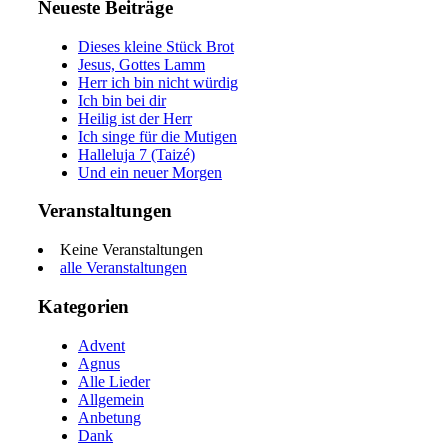
Neueste Beiträge
Dieses kleine Stück Brot
Jesus, Gottes Lamm
Herr ich bin nicht würdig
Ich bin bei dir
Heilig ist der Herr
Ich singe für die Mutigen
Halleluja 7 (Taizé)
Und ein neuer Morgen
Veranstaltungen
Keine Veranstaltungen
alle Veranstaltungen
Kategorien
Advent
Agnus
Alle Lieder
Allgemein
Anbetung
Dank