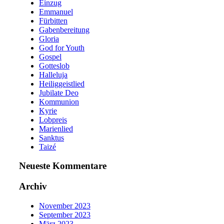
Einzug
Emmanuel
Fürbitten
Gabenbereitung
Gloria
God for Youth
Gospel
Gotteslob
Halleluja
Heiliggeistlied
Jubilate Deo
Kommunion
Kyrie
Lobpreis
Marienlied
Sanktus
Taizé
Neueste Kommentare
Archiv
November 2023
September 2023
März 2023