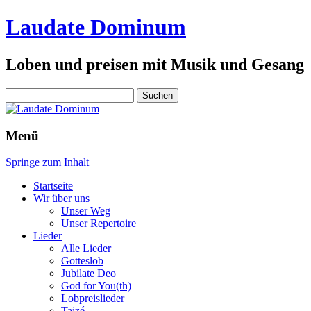
Laudate Dominum
Loben und preisen mit Musik und Gesang
Suchen
nach:
Menü
Springe zum Inhalt
Startseite
Wir über uns
Unser Weg
Unser Repertoire
Lieder
Alle Lieder
Gotteslob
Jubilate Deo
God for You(th)
Lobpreislieder
Taizé