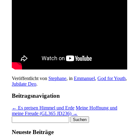
Veröffentlicht von
Stephane
, in
Emmanuel
,
God for Youth
,
Jubilate Deo
.
Beitragsnavigation
← Es preisen Himmel und Erde
Meine Hoffnung und
meine Freude (GL365 JD236) →
Suchen
nach:
Neueste Beiträge