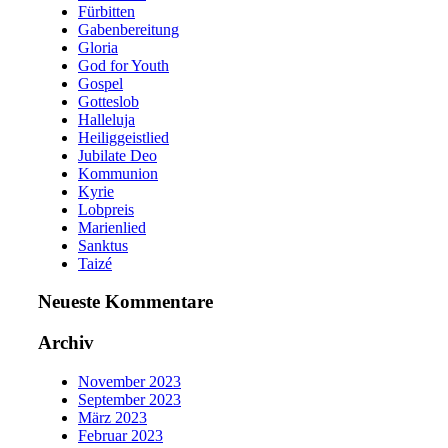
Fürbitten
Gabenbereitung
Gloria
God for Youth
Gospel
Gotteslob
Halleluja
Heiliggeistlied
Jubilate Deo
Kommunion
Kyrie
Lobpreis
Marienlied
Sanktus
Taizé
Neueste Kommentare
Archiv
November 2023
September 2023
März 2023
Februar 2023