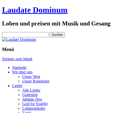
Laudate Dominum
Loben und preisen mit Musik und Gesang
Suchen
nach:
Menü
Springe zum Inhalt
Startseite
Wir über uns
Unser Weg
Unser Repertoire
Lieder
Alle Lieder
Gotteslob
Jubilate Deo
God for You(th)
Lobpreislieder
Taizé