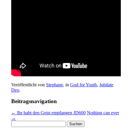
Veröffentlicht von
Stephane
, in
God for Youth
,
Jubilate
Deo
.
Beitragsnavigation
← Ihr habt den Geist empfangen JD600
Nothing can ever
→
Suchen
nach: