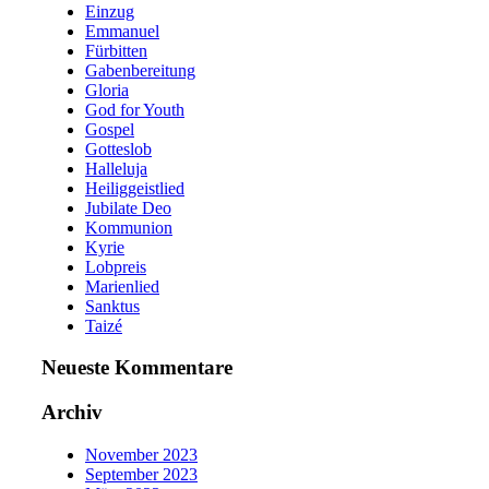
Einzug
Emmanuel
Fürbitten
Gabenbereitung
Gloria
God for Youth
Gospel
Gotteslob
Halleluja
Heiliggeistlied
Jubilate Deo
Kommunion
Kyrie
Lobpreis
Marienlied
Sanktus
Taizé
Neueste Kommentare
Archiv
November 2023
September 2023