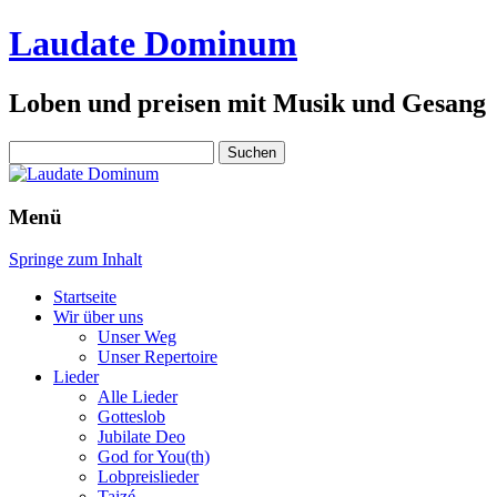
Laudate Dominum
Loben und preisen mit Musik und Gesang
Suchen
nach:
Menü
Springe zum Inhalt
Startseite
Wir über uns
Unser Weg
Unser Repertoire
Lieder
Alle Lieder
Gotteslob
Jubilate Deo
God for You(th)
Lobpreislieder
Taizé