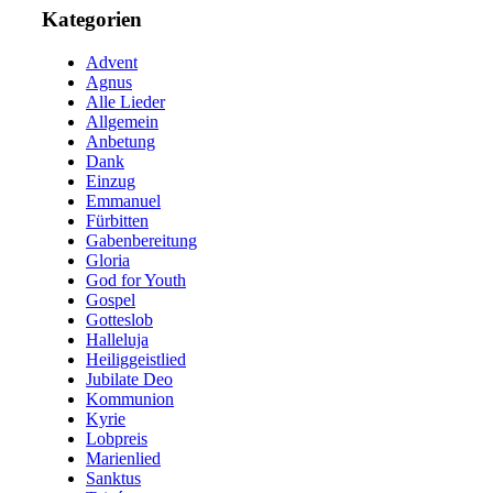
Kategorien
Advent
Agnus
Alle Lieder
Allgemein
Anbetung
Dank
Einzug
Emmanuel
Fürbitten
Gabenbereitung
Gloria
God for Youth
Gospel
Gotteslob
Halleluja
Heiliggeistlied
Jubilate Deo
Kommunion
Kyrie
Lobpreis
Marienlied
Sanktus