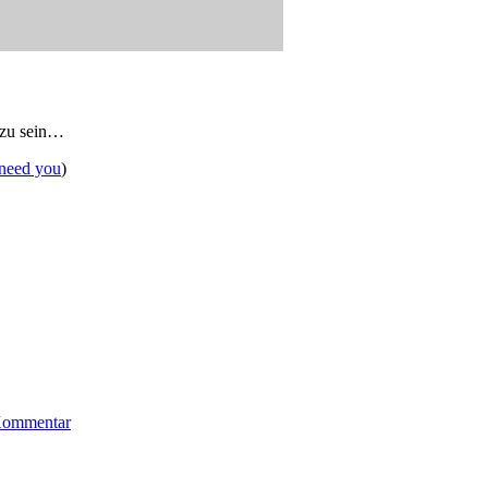
 zu sein…
 need you
)
 Kommentar