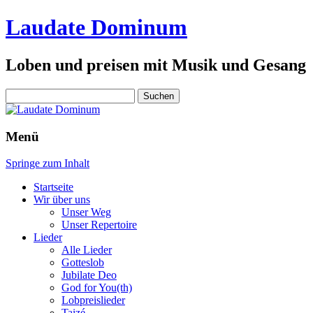
Laudate Dominum
Loben und preisen mit Musik und Gesang
Suchen
nach:
Menü
Springe zum Inhalt
Startseite
Wir über uns
Unser Weg
Unser Repertoire
Lieder
Alle Lieder
Gotteslob
Jubilate Deo
God for You(th)
Lobpreislieder
Taizé