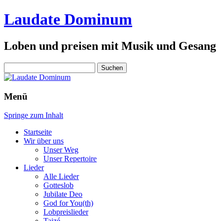
Laudate Dominum
Loben und preisen mit Musik und Gesang
Suchen
nach:
Menü
Springe zum Inhalt
Startseite
Wir über uns
Unser Weg
Unser Repertoire
Lieder
Alle Lieder
Gotteslob
Jubilate Deo
God for You(th)
Lobpreislieder
Taizé