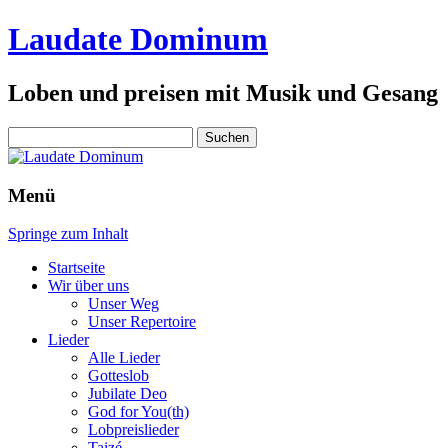
Laudate Dominum
Loben und preisen mit Musik und Gesang
Suchen
nach:
Menü
Springe zum Inhalt
Startseite
Wir über uns
Unser Weg
Unser Repertoire
Lieder
Alle Lieder
Gotteslob
Jubilate Deo
God for You(th)
Lobpreislieder
Taizé