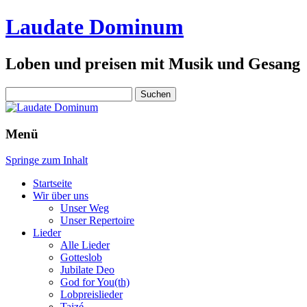
Laudate Dominum
Loben und preisen mit Musik und Gesang
Suchen
nach:
Menü
Springe zum Inhalt
Startseite
Wir über uns
Unser Weg
Unser Repertoire
Lieder
Alle Lieder
Gotteslob
Jubilate Deo
God for You(th)
Lobpreislieder
Taizé