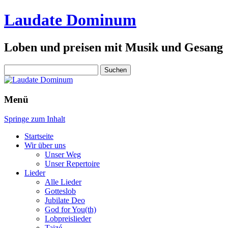
Laudate Dominum
Loben und preisen mit Musik und Gesang
Suchen
nach:
Menü
Springe zum Inhalt
Startseite
Wir über uns
Unser Weg
Unser Repertoire
Lieder
Alle Lieder
Gotteslob
Jubilate Deo
God for You(th)
Lobpreislieder
Taizé