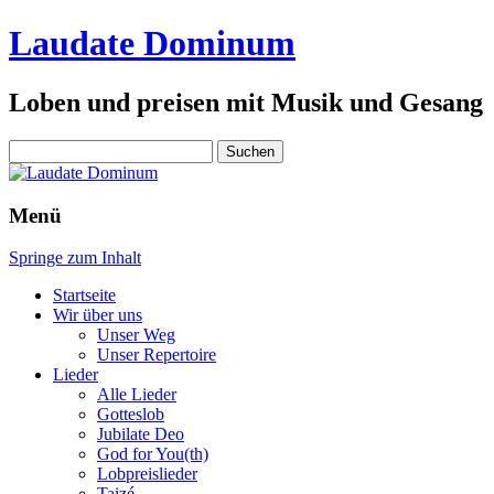
Laudate Dominum
Loben und preisen mit Musik und Gesang
Suchen
nach:
Menü
Springe zum Inhalt
Startseite
Wir über uns
Unser Weg
Unser Repertoire
Lieder
Alle Lieder
Gotteslob
Jubilate Deo
God for You(th)
Lobpreislieder
Taizé