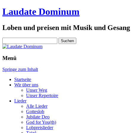
Laudate Dominum
Loben und preisen mit Musik und Gesang
Suchen
nach:
Menü
Springe zum Inhalt
Startseite
Wir über uns
Unser Weg
Unser Repertoire
Lieder
Alle Lieder
Gotteslob
Jubilate Deo
God for You(th)
Lobpreislieder
Taizé