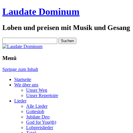
Laudate Dominum
Loben und preisen mit Musik und Gesang
Suchen
nach:
Menü
Springe zum Inhalt
Startseite
Wir über uns
Unser Weg
Unser Repertoire
Lieder
Alle Lieder
Gotteslob
Jubilate Deo
God for You(th)
Lobpreislieder
Taizé