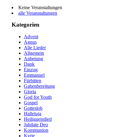
Keine Veranstaltungen
alle Veranstaltungen
Kategorien
Advent
Agnus
Alle Lieder
Allgemein
Anbetung
Dank
Einzug
Emmanuel
Fürbitten
Gabenbereitung
Gloria
God for Youth
Gospel
Gotteslob
Halleluja
Heiliggeistlied
Jubilate Deo
Kommunion
Kyrie