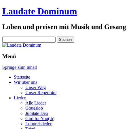
Laudate Dominum
Loben und preisen mit Musik und Gesang
Suchen
nach:
Menü
Springe zum Inhalt
Startseite
Wir über uns
Unser Weg
Unser Repertoire
Lieder
Alle Lieder
Gotteslob
Jubilate Deo
God for You(th)
Lobpreislieder
Taizé