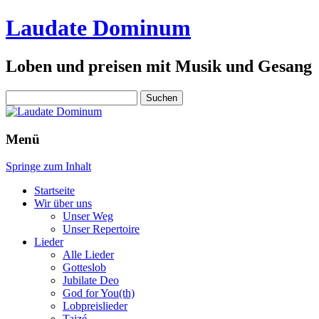
Laudate Dominum
Loben und preisen mit Musik und Gesang
Suchen
nach:
Menü
Springe zum Inhalt
Startseite
Wir über uns
Unser Weg
Unser Repertoire
Lieder
Alle Lieder
Gotteslob
Jubilate Deo
God for You(th)
Lobpreislieder
Taizé