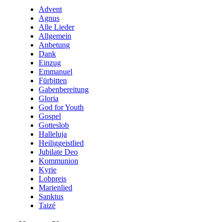
Advent
Agnus
Alle Lieder
Allgemein
Anbetung
Dank
Einzug
Emmanuel
Fürbitten
Gabenbereitung
Gloria
God for Youth
Gospel
Gotteslob
Halleluja
Heiliggeistlied
Jubilate Deo
Kommunion
Kyrie
Lobpreis
Marienlied
Sanktus
Taizé