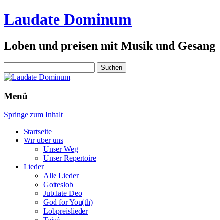
Laudate Dominum
Loben und preisen mit Musik und Gesang
Suchen
nach:
Menü
Springe zum Inhalt
Startseite
Wir über uns
Unser Weg
Unser Repertoire
Lieder
Alle Lieder
Gotteslob
Jubilate Deo
God for You(th)
Lobpreislieder
Taizé