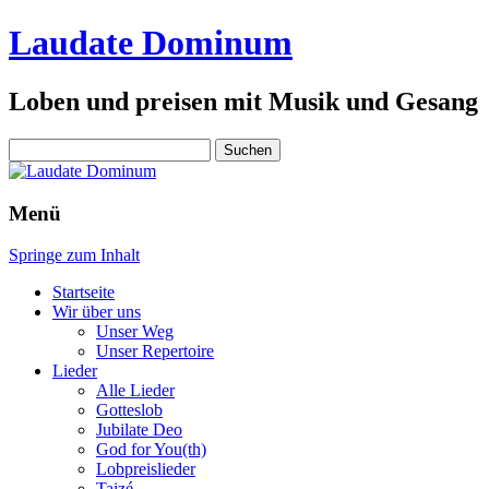
Laudate Dominum
Loben und preisen mit Musik und Gesang
Suchen
nach:
Menü
Springe zum Inhalt
Startseite
Wir über uns
Unser Weg
Unser Repertoire
Lieder
Alle Lieder
Gotteslob
Jubilate Deo
God for You(th)
Lobpreislieder
Taizé