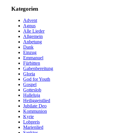
Kategorien
Advent
Agnus
Alle Lieder
Allgemein
Anbetung
Dank
Einzug
Emmanuel
Fürbitten
Gabenbereitung
Gloria
God for Youth
Gospel
Gotteslob
Halleluja
Heiliggeistlied
Jubilate Deo
Kommunion
Kyrie
Lobpreis
Marienlied
Sanktus