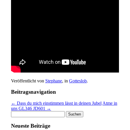
Veröffentlicht von
Stephane
, in
Gotteslob
.
Beitragsnavigation
← Dass du mich einstimmen lässt in deinen Jubel
Atme in
uns GL346 JD601 →
Suchen
nach:
Neueste Beiträge