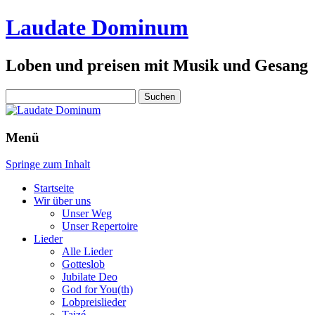
Laudate Dominum
Loben und preisen mit Musik und Gesang
Suchen
nach:
Menü
Springe zum Inhalt
Startseite
Wir über uns
Unser Weg
Unser Repertoire
Lieder
Alle Lieder
Gotteslob
Jubilate Deo
God for You(th)
Lobpreislieder
Taizé