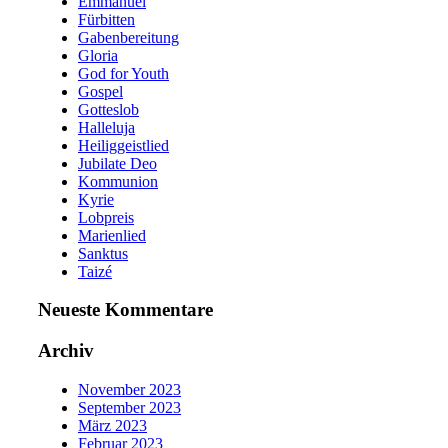
Emmanuel
Fürbitten
Gabenbereitung
Gloria
God for Youth
Gospel
Gotteslob
Halleluja
Heiliggeistlied
Jubilate Deo
Kommunion
Kyrie
Lobpreis
Marienlied
Sanktus
Taizé
Neueste Kommentare
Archiv
November 2023
September 2023
März 2023
Februar 2023