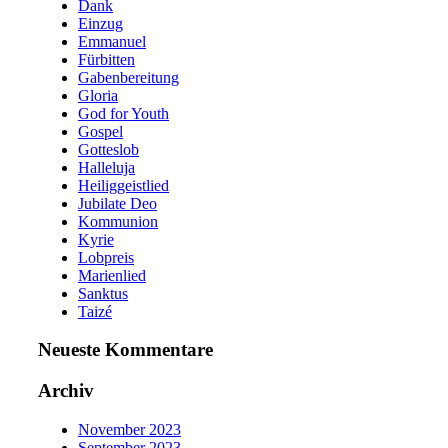
Dank
Einzug
Emmanuel
Fürbitten
Gabenbereitung
Gloria
God for Youth
Gospel
Gotteslob
Halleluja
Heiliggeistlied
Jubilate Deo
Kommunion
Kyrie
Lobpreis
Marienlied
Sanktus
Taizé
Neueste Kommentare
Archiv
November 2023
September 2023