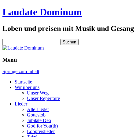
Laudate Dominum
Loben und preisen mit Musik und Gesang
Suchen
nach:
Menü
Springe zum Inhalt
Startseite
Wir über uns
Unser Weg
Unser Repertoire
Lieder
Alle Lieder
Gotteslob
Jubilate Deo
God for You(th)
Lobpreislieder
Taizé