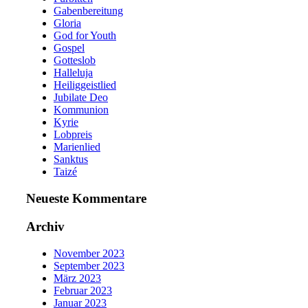
Gabenbereitung
Gloria
God for Youth
Gospel
Gotteslob
Halleluja
Heiliggeistlied
Jubilate Deo
Kommunion
Kyrie
Lobpreis
Marienlied
Sanktus
Taizé
Neueste Kommentare
Archiv
November 2023
September 2023
März 2023
Februar 2023
Januar 2023