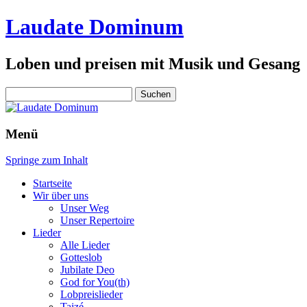
Laudate Dominum
Loben und preisen mit Musik und Gesang
Suchen
nach:
Menü
Springe zum Inhalt
Startseite
Wir über uns
Unser Weg
Unser Repertoire
Lieder
Alle Lieder
Gotteslob
Jubilate Deo
God for You(th)
Lobpreislieder
Taizé