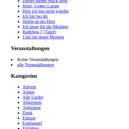
Dieses kleine Stück Brot
Jesus, Gottes Lamm
Herr ich bin nicht würdig
Ich bin bei dir
Heilig ist der Herr
Ich singe für die Mutigen
Halleluja 7 (Taizé)
Und ein neuer Morgen
Veranstaltungen
Keine Veranstaltungen
alle Veranstaltungen
Kategorien
Advent
Agnus
Alle Lieder
Allgemein
Anbetung
Dank
Einzug
Emmanuel
Fürbitten